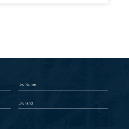
id wordt bepaald volgens het drukmateriaal, de
stel
e Kopkoker
,
machine van de koffiekoker