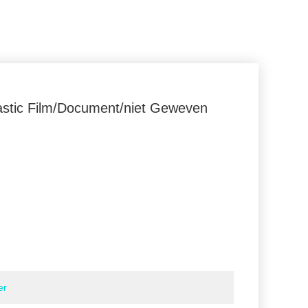
astic Film/Document/niet Geweven
er