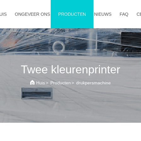
UIS
ONGEVEER ONS
PRODUCTEN
NIEUWS
FAQ
C
Twee kleurenprinter
Huis
>
Producten
>
drukpersmachine