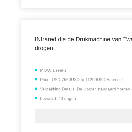
INfrared die de Drukmachine van Tw
drogen
MOQ:
1 reeks
Price:
USD 7550USD to 11200USD Each set
Verpakking Details:
De uitvoer standaard houten 
Levertijd:
40 dagen
Betalingscondities:
L/C, D/A, D/P, T/T, MoneyGr
Levering vermogen:
30 Reeksen per Maand
No.of drukkleur:
2 kleuren