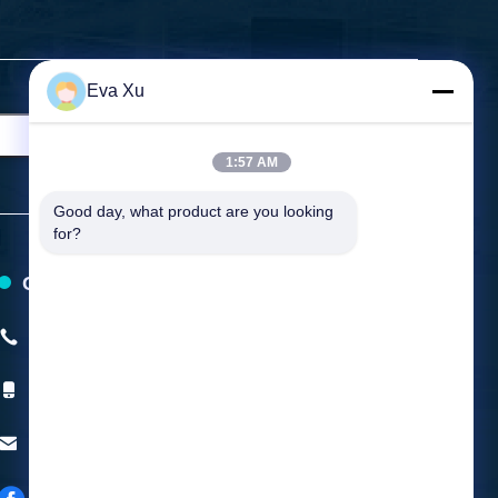
Eva Xu
1:57 AM
Good day, what product are you looking 
for?
Contacteer ons
Telefoon:
+86-0577-58107387
Mobiele Telefoon:
+8615157799231
E-mail:
mingyuanmachine@gmail.com