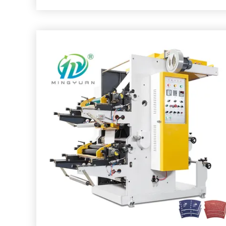
Max Film Width:
830mm
Max Print Width:
760mm
Druklengte (herhaling):
2001000mm
Max. Mechanische snelheid:
60m/min
Max. Druksnelheid:
20-50m/min (de daadwerkelijk
drukplaat, de ink
Transmissiemanier:
De aandrijving van het aansp
De naverkoopdienst:
1 de Dienst van de jaargara
Markeren:
Broodjesdocument de Drukmachine
De Drukmachine van Flexo van de polypropy