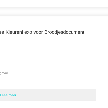
Max Print Width:
760mm
Druklengte (herhaling):
2001000mm
Max. Mechanische snelheid:
60m/min
Max. Druksnelheid:
20-50m/min (de daadwerkelijke snelhe
ee Kleurenflexo voor Broodjesdocument
drukplaat, de ink
Transmissiemanier:
De aandrijving van het aansporingstoe
Voltage:
380V, 50HZ, fase 3
Markeren:
Breedte 760mm Flexographic Drukmachine
,
380V twee de Drukmachine van Kleurenflexo
geval
am
Lees meer