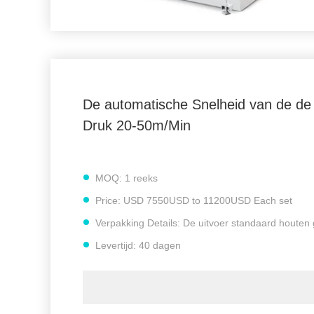
De automatische Snelheid van de de
Druk 20-50m/Min
MOQ:
1 reeks
Price:
USD 7550USD to 11200USD Each set
Verpakking Details:
De uitvoer standaard houten 
Levertijd:
40 dagen
Betalingscondities:
L/C, D/A, D/P, T/T, MoneyGr
Levering vermogen:
30 reeksen per maand
No.of drukkleur:
2 kleuren