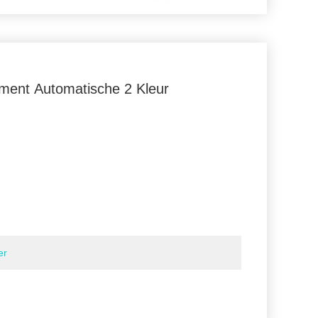
ment Automatische 2 Kleur
er
stof, geweven zak