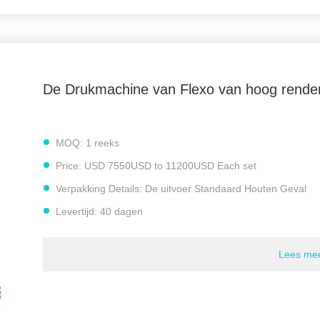
De Drukmachine van Flexo van hoog rende
e snelheid wordt bepaald volgens het drukmateriaal, de
oringstoestel
MOQ:
1 reeks
ntie
Price:
USD 7550USD to 11200USD Each set
 van Flexo
,
Verpakking Details:
De uitvoer Standaard Houten Geval
leenzak
,
3 fase Twee de Drukmachine van Kleurenflexo
Levertijd:
40 dagen
Betalingscondities:
L/C, D/A, D/P, T/T, MoneyGram
Lees me
Levering vermogen:
30 Reeksen per Maand
Geschikt Materiaal:
Plastic film, document, niet-geweven 
Max Film Width:
830mm