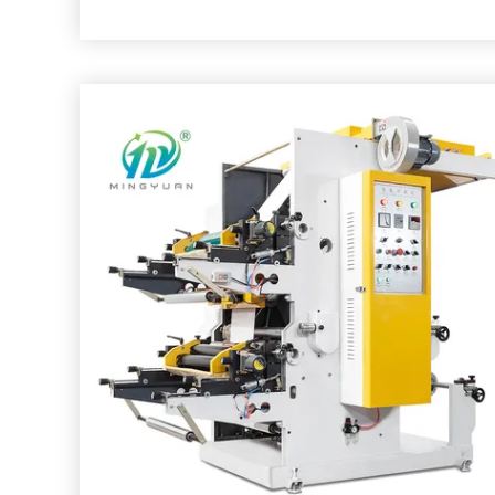
Max Film Width:
830mm
Max Print Width:
760mm
Druklengte (herhaling):
2001000mm
Max. Mechanische snelheid:
60m/min
Max. Druksnelheid:
20-50m/min (de daadwerkelijk
drukplaat, de ink
Transmissiemanier:
De aandrijving van het aansp
Gewicht:
1200kg
Markeren:
50m/Min 2 de Drukmachine van Kle
Van de Kleurenflexo van Ce Twee de Drukma