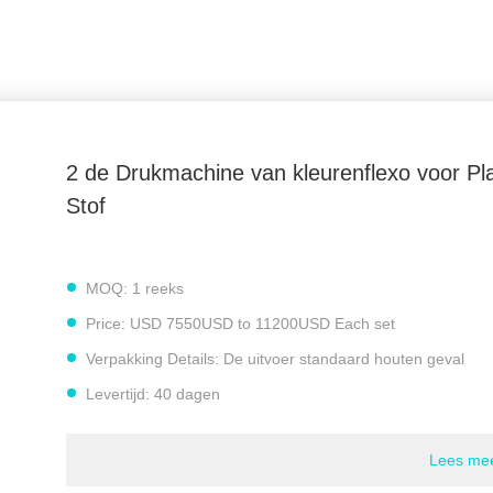
2 de Drukmachine van kleurenflexo voor Pl
Stof
MOQ:
1 reeks
Price:
USD 7550USD to 11200USD Each set
Verpakking Details:
De uitvoer standaard houten geval
Levertijd:
40 dagen
Betalingscondities:
L/C, D/A, D/P, T/T, MoneyGram
Lees me
Levering vermogen:
30 reeksen per maand