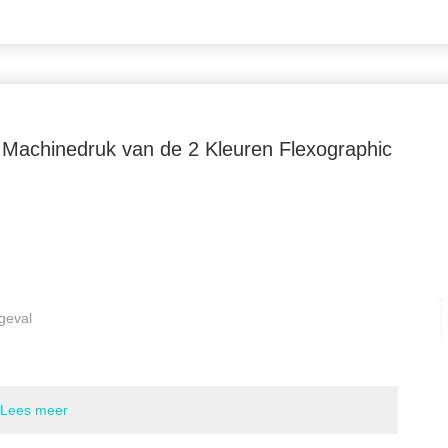
No.of drukkleur:
2 kleuren
Max Film Width:
830mm
Max Print Width:
760mm
Druklengte (herhaling):
2001000mm
Max. Mechanische snelheid:
60m/min
 Machinedruk van de 2 Kleuren Flexographic
Max. Druksnelheid:
20-50m/min (de daadwerkelijke snelhe
drukplaat, de ink
Transmissiemanier:
De aandrijving van het aansporingstoe
Registerprecisie:
Lengte: ±0.5mmTransverse: ±0.5mm
Markeren:
Niet Geweven de Drukmachine van Zakflexo
Van de Kleurenflexo van Ce 2 de Drukmachine
geval
am
Lees meer