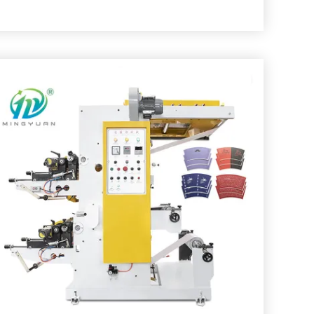
id wordt bepaald volgens het drukmateriaal, de
stel
,
Plastic Film 2 de Drukmachine van Kleurenflexo
,