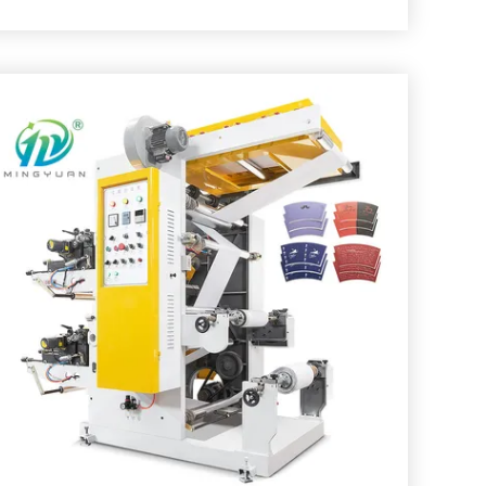
id wordt bepaald volgens het drukmateriaal, de
stel
Machine van de 2 kleuren Flexographic Druk
,