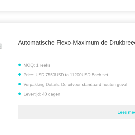
Automatische Flexo-Maximum de Drukbre
e snelheid wordt bepaald volgens het drukmateriaal, de
oringstoestel
MOQ:
1 reeks
Price:
USD 7550USD to 11200USD Each set
urenflexo
,
Verpakking Details:
De uitvoer standaard houten geval
chine
,
20m/Min Two Colour Flexo Printing-Machine
Levertijd:
40 dagen
Betalingscondities:
L/C, D/A, D/P, T/T, MoneyGram
Lees me
Levering vermogen:
30 reeksen per maand
No.of drukkleur:
2 kleuren
Max Film Width:
830mm