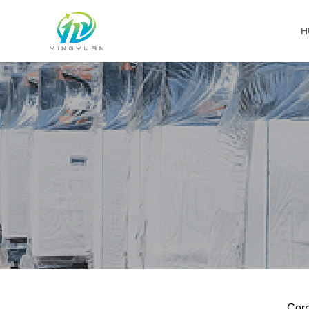
H
Cor