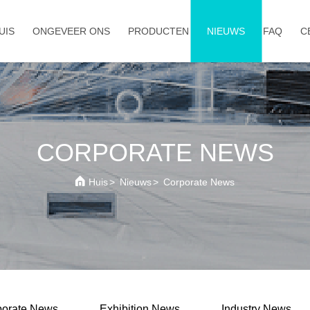
UIS
ONGEVEER ONS
PRODUCTEN
NIEUWS
FAQ
C
CORPORATE NEWS
Huis
>
Nieuws
>
Corporate News
porate News
Exhibition News
Industry News