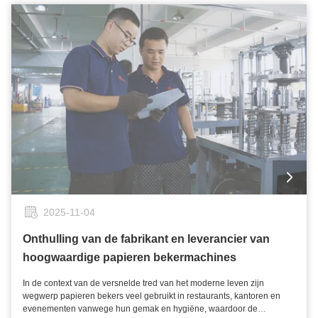
worden gezien, en de bestellingen zullen natuurlijk komen. Als je al
meer dan een dozijn "fabrikanten van kopjesvormende machines" hebt
vergeleken, kun je net zo goed Rui'an Mingyuan Machinery Co., Ltd.
opnemen als je laatste stop: een echte fabriek van 6.000 vierkante
meter,67 exportgevallen in 67 landen, dubbellaagse
hogesnelheidsmachines, eenlaagse testklaarmachines,
ondersteuning voor aangepaste spanning, logo en schildkleur, 3-
daagse offline training, 7-daagse online refresher training,de douane-
en uitvoerdocumenten worden met de machine geleverdStuur ze de
tekeningen en ze geven je een offerte binnen 30 minuten neem een
vlucht naar Rui'an, inspecteer de machine in de ochtend, wandel rond
de Bund in de middagen je zult in staat zijn om de bekers draaien
tegen de tijd dat je thuis komt.
2025-11-04
Onthulling van de fabrikant en leverancier van
hoogwaardige papieren bekermachines
In de context van de versnelde tred van het moderne leven zijn
wegwerp papieren bekers veel gebruikt in restaurants, kantoren en
evenementen vanwege hun gemak en hygiëne, waardoor de