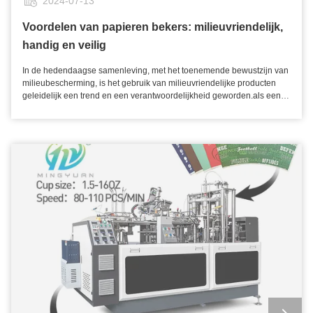
2024-07-13
gevestigd in Xizh单元, Shaoyuan Village, Nanbin Street, Rui'an City,
bevorderen van milieubewustzijn om meer mensen aan te moedigen
provincie Zhejiang. Het is een bedrijf dat vormmachines voor
papierplaten te kiezen, zijn gebieden die een collectieve inspanning
Voordelen van papieren bekers: milieuvriendelijk,
papierproducten produceert en verkoopt. Het bedrijf beslaat een
vereisen. Kortom, als milieuvriendelijk alternatief product worden
handig en veilig
oppervlakte van meer dan 6.000 vierkante meter en heeft momenteel
papierplatenmachines een onmisbaar onderdeel van het dagelijks
meer dan 80 werknemers. Mingyuan Machinery heeft 14 jaar ervaring
leven van de mensen vanwege hun milieuvriendelijke voordelen,
in de productie van vormapparatuur voor papieren bekers. Onder
In de hedendaagse samenleving, met het toenemende bewustzijn van
veiligheid,en duurzaamheidDoor het verantwoord promoten en
leiding van kwaliteitsnormen in de industrie, streven we ernaar klanten
milieubescherming, is het gebruik van milieuvriendelijke producten
gebruiken van papierplatenmachines kunnen we gezamenlijk
professionele kwaliteit papieren bekermachineproducten te leveren.
geleidelijk een trend en een verantwoordelijkheid geworden.als een
bijdragen aan milieubescherming en verbetering van de
We hebben een diepgaand inzicht in de industrie en streven continu
gemeenschappelijk milieuvriendelijk alternatief, hebben voordelen,
levenskwaliteit.
naar technologische innovatie, en bieden klanten efficiënte en
niet alleen op het gebied van milieubescherming, maar ook op het
betrouwbare oplossingen voor het vormen van papieren bekers.
gebied van gemak en gezondheid. Ten eerste zijn papieren bekers
Kiezen voor Mingyuan Machinery betekent kiezen voor de
hoofdzakelijk gemaakt van pulp, waardoor ze goed biologisch
toonaangevende technologie op het gebied van het vormen van
afbreekbaar en recycleerbaar zijn.plastic bekers hebben een langere
papieren bekers. Het bedrijf houdt zich aan het bedrijfsprincipe van
afbraaktijd en veroorzaken meer schade aan het milieu vanwege de
"kwaliteit, service en prijs". Momenteel heeft het meer dan 10
aard van hun materialenDaarom kan het gebruik van papieren bekers
productielijnen en worden de producten geëxporteerd naar 67 landen.
de productie van plastic afval effectief verminderen en bijdragen tot de
De hoogwaardige eindproducten helpen klanten marktaandeel te
bescherming van het ecologische milieu van de aarde. Ten tweede
winnen. We zullen altijd streven naar het doel om de prestaties van de
zijn papieren bekers veiliger en hygiënischer tijdens het gebruik.en vrij
machine te verbeteren en klanten tijdigere after-sales services te
van schadelijke stoffen die de gezondheid van de mens kunnen
bieden. V. Onderhoud van apparatuur en capaciteitsoptimalisatieplan
bedreigenDit is met name belangrijk in de voedingsmiddelen- en
Regelmatig onderhoud is de sleutel tot het waarborgen van de
drankenindustrie, waardoor papieren bekers de voorkeur krijgen op
stabiele werking van de apparatuur. Het wordt aanbevolen om een
openbare plaatsen en bij evenementen. Bovendien bieden papieren
onderhoudssysteem van drie niveaus op te zetten: Dagelijks
bekers ook het gebruiksgemak: ze zijn licht, gemakkelijk te dragen,
onderhoud: Reinig de warmteafdichtingsmodule en de
geschikt voor buitengebruik en wegwerpbaar, waardoor het lastig is ze
transmissieketting en controleer de afdichtingsprestaties van de
te reinigen en opnieuw te gebruiken.Dit gemak verbetert niet alleen de