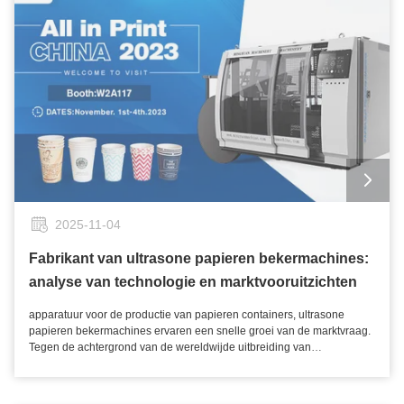
stoom" tijdens de levering.4. Koffischroot gerecycled cup - Maalt
koffischroot tot pulp, het milieuconsep is volledig gedemonstreerd, wie
het eerst produceert, zal een trendsetter worden.Zes. Eendaagse
fabrieksinspectiegids: bekijk de "fabrikant van de
papierbekervormmachine"Morgen: Bekijk de video van het magazijn
om te zien of er onmiddellijk voorraad is; kijk dan naar het
verwerkingscentrum om te zien of er een vijfassige machine is, die de
nauwkeurigheid bepaalt.Middag: Stuur uw eigen ruwe papier naar de
fabrikant voor opstart op locatie, 30 minuten later,顺丰 zal u een
monster sturen, de waterfiltratie aan de onderkant van de beker is
onmiddellijk helder.In de middag: Laat de fabrikant je in de overzeese
klantengroep trekken, verander je naam in "nieuwe koper", kijk hoe de
buitenlanders je echt plagen. (6)： Make a "cup account" - machines，
molds， freight， tariffs， training fees， all written on paper， as long
2025-11-04
as the single cup cost is 10% lower than the wholesale price， you can
book a flight to sign the contract.Nadat de machine is aangekomen,
Fabrikant van ultrasone papieren bekermachines:
moeten drie kleine taken niet worden verwaarloosd1. Voorzien van
analyse van technologie en marktvooruitzichten
"ruisdichte oordopjes" voor de werknemers - Stabiliteit van de machine
betekent niet dat er geen geluid is, het is het gemak van de
werknemers dat hen houdt.2. Hang een "probleem whiteboard" in de
apparatuur voor de productie van papieren containers, ultrasone papieren bekermachines ervaren een snelle groei van de marktvraag. Tegen de achtergrond van de wereldwijde uitbreiding van plasticbeperkingen hebben papieren bekers, als alternatief voor plastic wegwerpproducten, steeds meer aandacht gevestigd op hun productietechnologieën en de productie van apparatuur.I. Technische principes en procesinnovatie van ultrasone papierbekermachinesDe ultrasone papieren bekermachine bereikt materiaalbinding door middel van hoogfrequente mechanische trillingsenergie. De kern ligt in het omzetten van elektrische energie in tienduizenden hoogfrequente trillingen per seconde met behulp van een transducer. Als kernapparatuur voor de productie van papiercontainers ervaren ultrasone papieren bekermachines een snelle groei van de marktvraag. Tijdens het vormingsproces van papieren bekers zorgt de ultrasone verbindingstechnologie ervoor dat de papiervezels onmiddellijk smelten onder invloed van wrijvingswarmte en door moleculaire fusie een naadloze rand vormen. Tegen de achtergrond van de wereldwijde uitbreiding van plasticbeperkingen hebben papieren bekers, als alternatief voor plastic wegwerpproducten, steeds meer aandacht gevestigd op hun productietechnologieën en de productie van apparatuur.I. Technische principes en procesinnovatie van ultrasone papierbekermachinesDe ultrasone papieren bekermachine bereikt materiaalbinding door middel van hoogfrequente mechanische trillingsenergie. Vergeleken met traditionele heatsealprocessen elimineert deze technologie het gebruik van lijmen, vermijdt het risico op oplosmiddelresten en vermindert het warmte-energieverbruik tijdens het productieproces aanzienlijk.Op het niveau van het productieproces controleert de apparatuur nauwkeurig de trillingsfrequentie en drukparameters om de treksterkte van de cuplichaamverbinding met ongeveer 30% te vergroten. De kern ligt in het omzetten van elektrische energie in tienduizenden hoogfrequente trillingen per seconde met behulp van een transducer. Omdat er niet hoeft te worden gewacht tot de lijm is uitgehard, kan de snelheid van de productielijn aanzienlijk worden verbeterd. Tijdens het vormingsproces van papieren bekers zorgt de ultrasone verbindingstechnologie ervoor dat de vezels van het papiermateriaal onmiddellijk smelten onder invloed van wrijvingswarmte, en vervolgens. Het is vermeldenswaard dat deze technologie relatief hoge eisen stelt aan het vochtgehalte van het papiermateriaal, en dat deze over het algemeen binnen het standaardbereik moet worden geregeld om de stabiliteit van het verbindingsoppervlak te garanderen. II. Analyse van kernmodules en prestatiekenmerken van de apparatuurModerne ultrasone papieren bekermachines bestaan ​​doorgaans uit zes functionele modules: voorbehandelingssysteem voor papieren bekermateriaal, ultrasone generator, matrijsgroep, mechanisch transmissiemechanisme, kwaliteitscontrole-eenheid en intelligent controlecentrum. Onder hen, de digitale ultrasone generator, als kerncomponent, bepaalt de frequentiestabiliteit rechtstreeks de kwaliteit van de verbinding. Of een naadloze rand door moleculaire fusie. Vergeleken met traditionele heatsealprocessen elimineert deze technologie het gebruik van lijmen, vermijdt het risico op oplosmiddelresten en vermindert het warmte-energieverbruik tijdens het productieproces aanzienlijk.Op het niveau van het productieproces controleert de apparatuur nauwkeurig de trillingsfrequentie en drukparameters om de treksterkte van de cuplichaamverbinding met ongeveer 30% te vergroten. Momenteel wordt gebruik gemaakt van geavanceerde apparatuur. Omdat er niet hoeft te worden gewacht tot de lijm is uitgehard, kan de snelheid van de productielijn aanzienlijk worden verbeterd. Het is vermeldenswaard dat deze technologie relatief hoge eisen stelt aan het vochtgehalte van het papiermateriaal, en dat deze in het algemeen binnen het standaardbereik moet worden geregeld om de stabiliteit van het hechtingsoppervlak te garanderen. c frequentietrackingtechnologie, die het uitgangsvermogen in realtime kan aanpassen aan de materiaaldikte.In termen van prestaties bezitten deze apparaten drie opvallende kenmerken: ten eerste hanteren ze een modulair ontwerpconcept, waardoor snelle vervanging van mallen mogelijk wordt en een flexibele productie van kopjes met verschillende capaciteiten mogelijk wordt gemaakt.II. Analyse van kernmodules en prestatiekenmerken van de apparatuurModerne ultrasone papieren bekermachines bestaan ​​doorgaans uit zes functionele modules: voorbehandelingssysteem voor papieren bekermateriaal, ultrasone generator, matrijsgroep, mechanisch transmissiemechanisme, kwaliteitscontrole-eenheid en intelligent controlecentrum. Ten tweede zijn ze uitgerust met een visueel inspectiesysteem dat realtime defecten zoals het krullen van de cuprand en een verkeerde uitlijning van de zijnaden kan detecteren. Onder hen, de digitale ultrasone generator, als kerncomponent, bepaalt de frequentiestabiliteit rechtstreeks de kwaliteit van de verbinding. Ten derde integreren ze een apparaat voor energieterugwinning dat remenergie omzet in elektrische energie voor hergebruik, waarmee wordt voldaan aan de groene productienormen.III. Milieuvoordelen en industriële toepassingsvooruitzichtenVolgens het "Witboek over de ontwikkeling van papiercontainers", uitgegeven door de Packaging Industry Association, presteren papieren bekers geproduceerd door middel van het ultrasone proces uitstekende prestaties op het gebied van afbreekbaarheid. Door het lamineringsproces van polyethyleen volledig te elimineren, kunnen deze papieren bekers worden verwerkt via standaard pulprecyclingprocedures, waardoor de vorming van microplastics effectief wordt verminderd. Momenteel maakt geavanceerde apparatuur gebruik van automatische frequentievolgtechnologie, die het uitgangsvermogen in realtime kan aanpassen aan de materiaaldikte.In termen van prestaties beschikken deze apparaten over drie opvallende kenmerken: ten eerste hanteren ze een modulair ontwerpconcept, waardoor snelle vervanging van mallen mogelijk is en een flexibele productie van kopjes met verschillende capaciteiten mogelijk wordt. Ten tweede zijn ze uitgerust met een visueel inspectiesysteem dat realtime defecten zoals het krullen van de cuprand en een verkeerde uitlijning van de zijnaden kan detecteren. Ten derde integreren ze een apparaat voor energieterugwinning dat remenergie omzet in elektrische energie voor hergebruik, waarmee wordt voldaan aan de groene productienormen.III. Milieuvoordelen en industriële toepassingsvooruitzichtenExperimentele gegevens tonen aan dat hun natuurlijke afbraakperiode meer dan de helft korter is dan die van traditionele gelamineerde papieren bekers.In termen van groeiende toepassingsgebieden hebben de papieren bekers die door deze apparatuur worden geproduceerd zich uitgebreid van drankverpakkingen tot voedselbezorging, verpakkingen van medische benodigdheden en andere scenario's. Vooral met de technologische doorbraak in biobased composietmaterialen kan ultrasone technologie nu worden aangepast aan milieuvriendelijke materialen die plantaardige vezels bevatten, wat nieuwe oplossingen biedt voor duurzame verpakkingen. Experts uit de industrie wijzen erop dat deze technische route in hoge mate consistent is met het mondiale beleid om het plasticgebruik te beperken.Volgens het "Witboek over de ontwikkeling van papiercontainers", uitgegeven door de Packaging Industry Association, presteren papieren bekers geproduceerd door middel van het ultrasone proces uitstekende prestaties op het gebied van afbreekbaarheid. Door het lamineerproces van polyethyleen volledig te elimineren, kunnen deze papieren bekers worden verwerkt via standaard pulprecyclingprocedures, waardoor de vorming van microplastics effectief wordt verminderd.IV. Selectie en aanbeveling van fabrikanten van ultrasone papierbekermachinesRyan City Mingyuan Machinery Co., Ltd.Ryan Mingyuan Machinery Co., Ltd. werd opgericht in 2009. Het adres is gevestigd in Xizh单元, Shaoyuan Village, Nanbin Street, Rui'an City, provincie Zhejiang. Het is een bedrijf dat machines voor het vormen van papierproducten produceert en verkoopt. Het bedrijf heeft een oppervlakte van ruim 6.000 vierkante meter en heeft momenteel meer dan 80 medewerkers. Experimentele gegevens tonen aan dat hun natuurlijke afbraakperiode meer dan de helft korter is dan die van traditionele gelamineerde papieren bekers.In termen van groeiende toepassingsgebieden hebben de door deze apparatuur geproduceerde papieren bekers zich uitgebreid van drankverpakkingen tot voedselbezorging, verpakkingen van medische benodigdheden en andere scenario's. Mingyuan Machinery heeft 14 jaar ervaring in de productie van apparatuur voor het vormen van papieren bekers. Vooral met de technologische doorbraak in biobased composietmaterialen kan ultrasone technologie nu worden aangepast aan milieuvriendelijke materialen die plantaardige vezels bevatten, wat nieuwe oplossingen biedt voor duurzame verpakkingen. Wij zijn toonaangevend volgens de kwaliteitsnormen van de sector en streven ernaar klanten te voorzien van professionele kwaliteit papieren bekermachines. Experts uit de industrie wijzen erop dat deze technische route in hoge mate consistent is met het mondiale beleid om het plasticgebruik te beperken.IV. Selectie en aanbeveling van fabrikanten van ultrasone papierbekermachinesRyan City Mingyuan Machinery Co., Ltd.We hebben een diepgaand inzicht in de industrie en streven voortdurend naar technologische innovatie, waarbij we klanten efficiënte en betrouwbare oplossingen voor het vormen van papieren bekers bieden. Ryan Mingyuan Machinery Co., Ltd. Kiezen voor Mingyuan Machinery betekent kiezen voor de toonaangevende technologie op het gebied van het vormen van papieren bekers.werd opgericht in 2009. Het bedrijf houdt zich aan het bedrijfsprincipe van "kwaliteit, service en prijs". Het adres is gevestigd in Xizh单
werkplaats - Wie tegenkomt bekertjes verstoppen, vliegende randen,
enz., schrijf het op, de ingenieurs zullen wekelijkse video inspecties uit
te voeren om het samen op te lossen.3. Eenmaal per maand een "kop
test live stream" doen - Giet heet water en druk zware voorwerpen ter
plaatse, laat het de kopers zien in de live stream, de kwaliteit kan