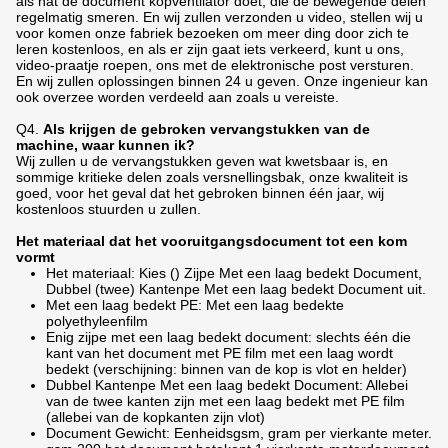
als nat de document kopventilator doet, die de bewegende delen
regelmatig smeren. En wij zullen verzonden u video, stellen wij u
voor komen onze fabriek bezoeken om meer ding door zich te
leren kostenloos, en als er zijn gaat iets verkeerd, kunt u ons,
video-praatje roepen, ons met de elektronische post versturen.
En wij zullen oplossingen binnen 24 u geven. Onze ingenieur kan
ook overzee worden verdeeld aan zoals u vereiste.
Q4.
Als krijgen de gebroken vervangstukken van de
machine, waar kunnen ik?
Wij zullen u de vervangstukken geven wat kwetsbaar is, en
sommige kritieke delen zoals versnellingsbak, onze kwaliteit is
goed, voor het geval dat het gebroken binnen één jaar, wij
kostenloos stuurden u zullen.
Het materiaal dat het vooruitgangsdocument tot een kom
vormt
Het materiaal: Kies () Zijpe Met een laag bedekt Document,
Dubbel (twee) Kantenpe Met een laag bedekt Document uit.
Met een laag bedekt PE: Met een laag bedekte
polyethyleenfilm
Enig zijpe met een laag bedekt document: slechts één die
kant van het document met PE film met een laag wordt
bedekt (verschijning: binnen van de kop is vlot en helder)
Dubbel Kantenpe Met een laag bedekt Document: Allebei
van de twee kanten zijn met een laag bedekt met PE film
(allebei van de kopkanten zijn vlot)
Document Gewicht: Eenheidsgsm, gram per vierkante meter.