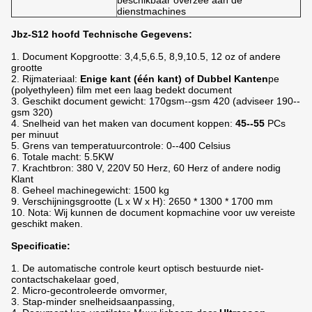
beschikbaar overzee aan de
dienstmachines
Jbz-S12 hoofd Technische Gegevens:
1. Document Kopgrootte: 3,4,5,6.5, 8,9,10.5, 12 oz of andere
grootte
2. Rijmateriaal:
Enige kant (één kant) of Dubbel Kanten
pe
(polyethyleen) film met een laag bedekt document
3. Geschikt document gewicht: 170gsm--gsm 420 (adviseer 190--
gsm 320)
4. Snelheid van het maken van document koppen:
45--55
PCs
per minuut
5. Grens van temperatuurcontrole: 0--400 Celsius
6. Totale macht: 5.5KW
7. Krachtbron: 380 V, 220V 50 Herz, 60 Herz of andere nodig
Klant
8. Geheel machinegewicht: 1500 kg
9. Verschijningsgrootte (L x W x H): 2650 * 1300 * 1700 mm
10. Nota: Wij kunnen de document kopmachine voor uw vereiste
geschikt maken.
Specificatie:
1. De automatische controle keurt optisch bestuurde niet-
contactschakelaar goed,
2. Micro-gecontroleerde omvormer,
3. Stap-minder snelheidsaanpassing,