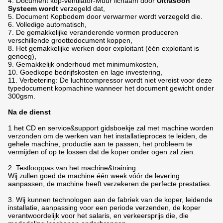
4. Document kop-ventilator-Muur lichaam door
Ultrasoon
Systeem wordt
verzegeld dat,
5. Document Kopbodem door verwarmer wordt verzegeld die.
6. Volledige automatisch,
7. De gemakkelijke veranderende vormen produceren
verschillende groottedocument koppen,
8. Het gemakkelijke werken door exploitant (één exploitant is
genoeg),
9. Gemakkelijk onderhoud met minimumkosten,
10. Goedkope bedrijfskosten en lage investering,
11. Verbetering: De luchtcompressor wordt niet vereist voor deze
typedocument kopmachine wanneer het document gewicht onder
300gsm.
Na de dienst
1 het CD en service&support gidsboekje zal met machine worden
verzonden om de werken van het installatieproces te leiden, de
gehele machine, productie aan te passen, het probleem te
vermijden of op te lossen dat de koper onder ogen zal zien.
2. Testlooppas van het machine&training:
Wij zullen goed de machine één week vóór de levering
aanpassen, de machine heeft verzekeren de perfecte prestaties.
3. Wij kunnen technologen aan de fabriek van de koper, leidende
installatie, aanpassing voor een periode verzenden, de koper
verantwoordelijk voor het salaris, en verkeersprijs die, die