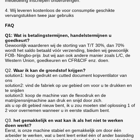
mededeling inschepen onderbrengen.
4. Wij leveren kostenloos de voor consumptie geschikte
vervangstukken twee jaar gebruiks
FAQ
Q1: Wat is betalingstermijnen, handelstermijnen u
goedkeurt?
Gewoonlijk waarderen wij de storting van T/T 30%, dan 70%
wordt het saldo betaald vóór verzending, bieden wij gewoonlijk
FOB- Ningbo-prijs .but wij aan ook andere manier zoals L/C, de
Western Union, goedkeuren en CFR&CIF enz. doen.
Q2.
Waar ik kan de grondstof krijgen?
solution1: koop gedrukt en cutted document kopventilator van
ons
solution2: vind de fabriek op uw gebied om voor u te drukken en
te snijden
solution3: koop de machine van de flexodruk en de
matrijzensnijmachine aan druk en snijd door zich.
als u op dit gebied nieuw bent, ik u zou moeten stel oplossing 1 of
2 voor overnemen wanneer u in eerste stadium bent.
Q3.
het gemakkelijk en wat kan ik als het niet te werken
doen werkt?
Eerst, is onze machine stabiel en gemakkelijk om door één
arbeider te werken, wat u bent leert enkel één of ander basisding