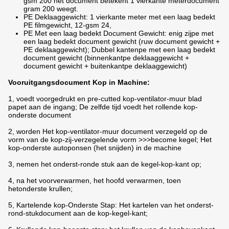
gsm 200 het document betekent 1 vierkante meterdocument
gram 200 weegt.
PE Deklaaggewicht: 1 vierkante meter met een laag bedekt
PE filmgewicht, 12-gsm 24,
PE Met een laag bedekt Document Gewicht: enig zijpe met
een laag bedekt document gewicht (ruw document gewicht +
PE deklaaggewicht); Dubbel kantenpe met een laag bedekt
document gewicht (binnenkantpe deklaaggewicht +
document gewicht + buitenkantpe deklaaggewicht)
Vooruitgangsdocument Kop in Machine:
1, voedt voorgedrukt en pre-cutted kop-ventilator-muur blad
papet aan de ingang; De zelfde tijd voedt het rollende kop-
onderste document
2, worden Het kop-ventilator-muur document verzegeld op de
vorm van de kop-zij-verzegelende vorm >>>become kegel; Het
kop-onderste autoponsen (het snijden) in de machine
3, nemen het onderst-ronde stuk aan de kegel-kop-kant op;
4, na het voorverwarmen, het hoofd verwarmen, toen
hetonderste krullen;
5, Kartelende kop-Onderste Stap: Het kartelen van het onderst-
rond-stukdocument aan de kop-kegel-kant;