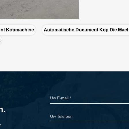
ent Kopmachine
Automatische Document Kop Die Mach
t
n.
w