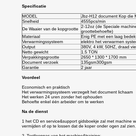
Specificatie
MODEL
Jbz-H12 document Kop die 
Snelheid
4555pcs/min
2-12oz (de Speciale machin
De Waaier van de kopgrootte
groottebehoefte)
Materiaal
Enig PE met een laag bede
Verwarmingssysteem
elektro het verwarmen syst
Output
380V, 4 kW, 50HZ, draad vier
Netto gewicht
1.5 TON
Verpakkingsgrootte
2650 * 1300 * 1700 mm
Document verzoek
135gsm300gsm
Garantie
2 jaar
Voordeel
Economisch en praktisch
Het verwarmingssysteem verzegelt het document lichaam
Het werken 24 uren zonder het ophouden
Behoefte enkel één arbeider om te werken
Na de dienst
1 het CD en service&support gidsboekje zal met machine wo
vermijden of op te lossen dat de koper onder ogen zal zien.
2. Testlooppas van het machine&training: