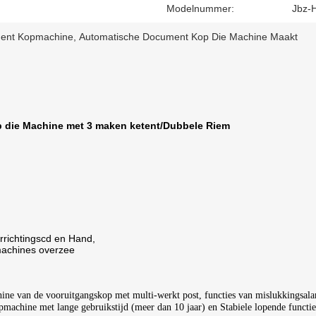
Modelnummer:
Jbz-
ment Kopmachine
,
Automatische Document Kop Die Machine Maakt
p die Machine met 3 maken ketent/Dubbele Riem
rrichtingscd en Hand,
ines overzee
 van de vooruitgangskop met multi-werkt post, functies van mislukkingsalarm
achine met lange gebruikstijd (meer dan 10 jaar) en Stabiele lopende functie