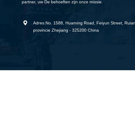
partner, uw De behoeften zijn onze missie.

Adres:No. 1588, Huaming Road, Feiyun Street, Ruian 
provincie Zhejiang - 325200 China
Ongeveer ons
MINGYUAN werd opgericht in 2009, is een professionele
ontwerp, ontwikkeling en productie van papierbeker
machine, papier stro machine, papier hamburger doos
vormen machine, papier dienmachine,plastic
dekselmachine, paper cake tray machine alle soorten