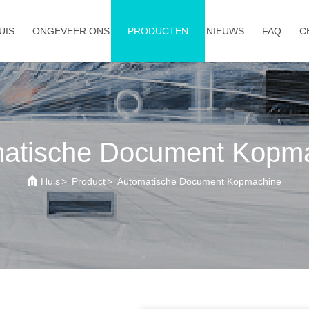
UIS
ONGEVEER ONS
PRODUCTEN
NIEUWS
FAQ
C
atische Document Kopm
Huis
>
Product
>
Automatische Document Kopmachine