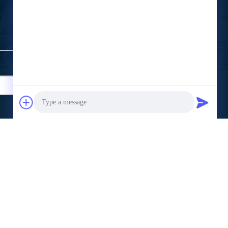
Contacteer ons
Photo
Telefoon:
+86-0577-58107387
Video Call
Mobiele Telefoon:
+8615157799231
Audio Call
E-mail:
mingyuanmachine@gmail.com