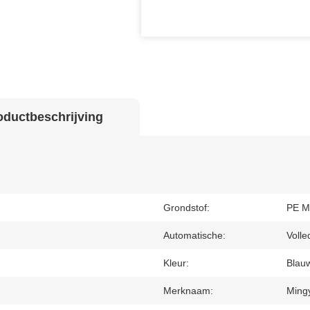
oductbeschrijving
Grondstof:
PE M
Automatische:
Volle
Kleur:
Blau
Merknaam:
Ming