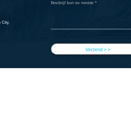
City,
Verzend > >
Navigatie
Huis
Ongeveer Ons
Producten
FAQ
Nieuws
Contact