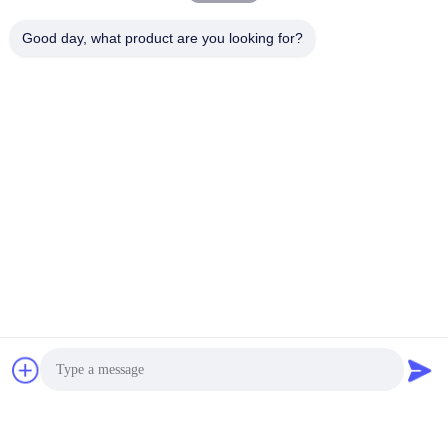
behandelen
.
Good day, what product are you looking for?
Veelgestelde vragen over Vloeibare 
Multifunctie Verpakkende Machine
Bent u handelsmaatschappij of 
Q1. 
fabrikant?
A: wij zijn één van de belangrijke fabrikant 
van de document kopmachine, Plastic 
dekselmachine, document het document 
van de plaatmachine enz. product
machines in China.
Q2. 
Hebt u kwaliteitscertificaat?
A: wij hebben het Ce-certificaat voor onze 
machine.