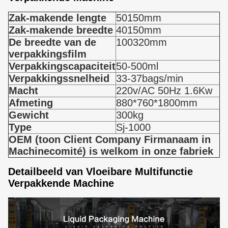
Zak-makende lengte
50150mm
Zak-makende breedte
40150mm
De breedte van de
100320mm
verpakkingsfilm
Verpakkingscapaciteit
50-500ml
Verpakkingssnelheid
33-37bags/min
Macht
220v/AC 50Hz 1.6Kw
Afmeting
880*760*1800mm
Gewicht
300kg
Type
Sj-1000
OEM (toon Client Company Firmanaam in
Machinecomité) is welkom in onze fabriek
Detailbeeld van Vloeibare Multifunctie
Verpakkende Machine