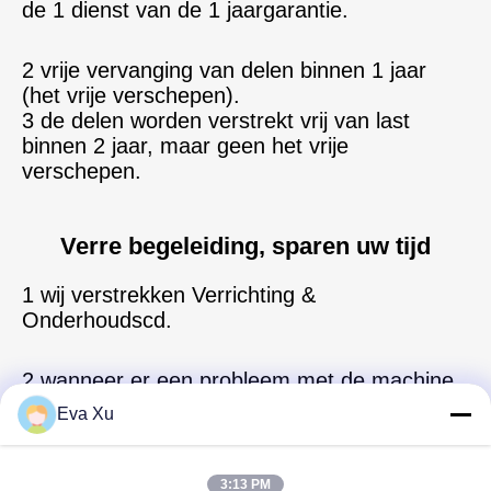
de 1 dienst van de 1 jaargarantie.
2 vrije vervanging van delen binnen 1 jaar 
(het vrije verschepen).
3 de delen worden verstrekt 
vrij van last
binnen 2 jaar, maar geen het vrije 
verschepen.
Verre begeleiding, sparen uw tijd
1 wij verstrekken 
Verrichting & 
Onderhoudscd.
2 wanneer er een probleem met de machine 
is, 
neem
 gelieve 
een video
 van het probleem 
Eva Xu
en het naar ons te verzenden.
3 wij zullen beroeps schikken om 
u te helpen
het door 
video
 of documentleerprogramma's 
3:13 PM