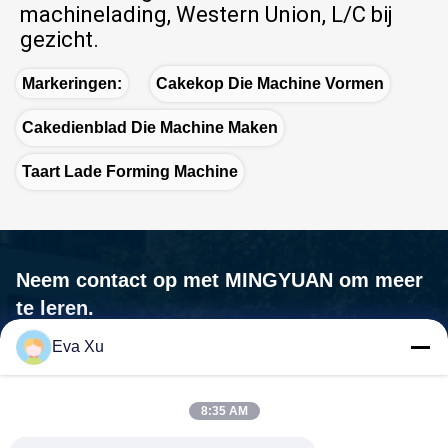
machinelading, Western Union, L/C bij 
gezicht.
Markeringen:
Cakekop Die Machine Vormen
Cakedienblad Die Machine Maken
Taart Lade Forming Machine
Neem contact op met MINGYUAN om meer
te leren.
Eva Xu
Wij zijn niet alleen een leverancier van machines, wij zijn uw
partner, uw De behoeften zijn onze missie.

8:35 AM
Adres:No. 1588, Huaming Road, Feiyun Street, Ruian City,
provincie Zhejiang - 325200 China