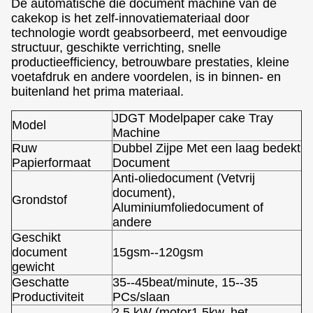
De automatische die document machine van de
cakekop is het zelf-innovatiemateriaal door
technologie wordt geabsorbeerd, met eenvoudige
structuur, geschikte verrichting, snelle
productieefficiency, betrouwbare prestaties, kleine
voetafdruk en andere voordelen, is in binnen- en
buitenland het prima materiaal.
JDGT Modelpaper cake Tray
Model
Machine
Ruw
Dubbel Zijpe Met een laag bedekt
Papierformaat
Document
Anti-oliedocument (Vetvrij
document),
Grondstof
Aluminiumfoliedocument of
andere
Geschikt
document
15gsm--120gsm
gewicht
Geschatte
35--45beat/minute, 15--35
Productiviteit
PCs/slaan
2,5 kW (motor1.5kw, het