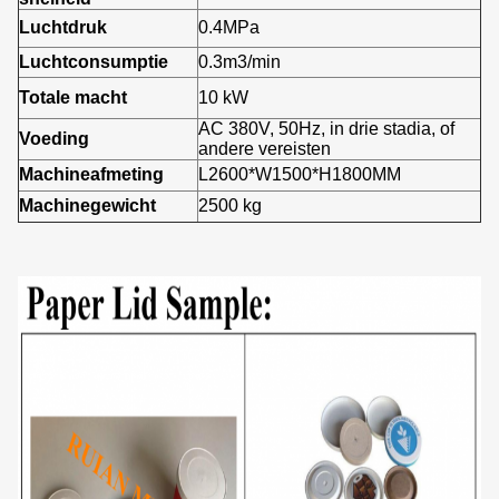
Luchtdruk
0.4MPa
Luchtconsumptie
0.3m3/min
Totale macht
10 kW
AC 380V, 50Hz, in drie stadia, of
Voeding
andere vereisten
Machineafmeting
L2600*W1500*H1800MM
Machinegewicht
2500 kg