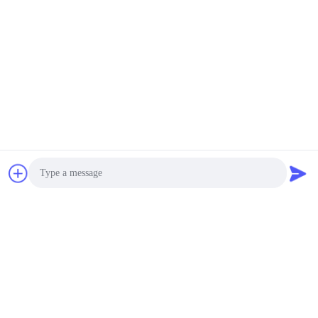
4.
Ponseneenheid (het document van het
besnoeiingsbroodje aan dekselschijf)
Photo
Video Call
Audio Call