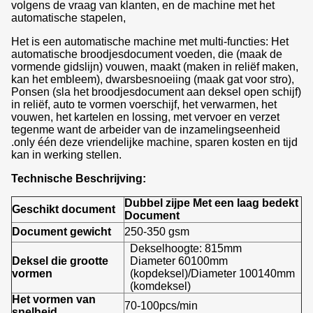
volgens de vraag van klanten, en de machine met het
automatische stapelen,
Het is een automatische machine met multi-functies: Het
automatische broodjesdocument voeden, die (maak de
vormende gidslijn) vouwen, maakt (maken in reliëf maken,
kan het embleem), dwarsbesnoeiing (maak gat voor stro),
Ponsen (sla het broodjesdocument aan deksel open schijf)
in reliëf, auto te vormen voerschijf, het verwarmen, het
vouwen, het kartelen en lossing, met vervoer en verzet
tegenme want de arbeider van de inzamelingseenheid
.only één deze vriendelijke machine, sparen kosten en tijd
kan in werking stellen.
Technische Beschrijving:
Dubbel zijpe Met een laag bedekt
Geschikt document
Document
Document gewicht
250-350 gsm
Dekselhoogte: 815mm
Deksel die grootte
Diameter 60100mm
vormen
(kopdeksel)/Diameter 100140mm
(komdeksel)
Het vormen van
70-100pcs/min
snelheid