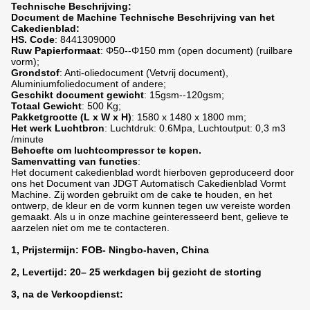
Technische Beschrijving:
Document de Machine Technische Beschrijving van het
Cakedienblad:
HS. Code
: 8441309000
Ruw Papierformaat
: Φ50--Φ150 mm (open document) (ruilbare
vorm);
Grondstof
: Anti-oliedocument (Vetvrij document),
Aluminiumfoliedocument of andere;
Geschikt document gewicht
: 15gsm--120gsm;
Totaal Gewicht
: 500 Kg;
Pakketgrootte (L x W x H)
: 1580 x 1480 x 1800 mm;
Het werk Luchtbron
: Luchtdruk: 0.6Mpa, Luchtoutput: 0,3 m3
/minute
Behoefte om luchtcompressor te kopen.
Samenvatting van functies
:
Het document cakedienblad wordt hierboven geproduceerd door
ons het Document van JDGT Automatisch Cakedienblad Vormt
Machine. Zij worden gebruikt om de cake te houden, en het
ontwerp, de kleur en de vorm kunnen tegen uw vereiste worden
gemaakt. Als u in onze machine geinteresseerd bent, gelieve te
aarzelen niet om me te contacteren.
1, Prijstermijn: FOB- Ningbo-haven, China
2, Levertijd: 20– 25 werkdagen bij gezicht de storting
3, na de Verkoopdienst: