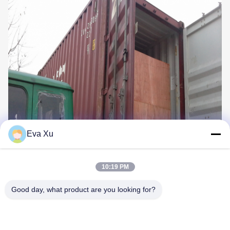
Eva Xu
10:19 PM
Markeringen:
Cakekop Die Machine Vormen
Good day, what product are you looking for?
Cakedienblad Die Machine Maken