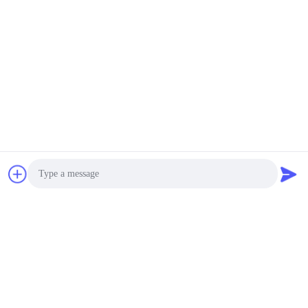
Taart Lade Forming Machine
Neem contact op met MINGYUAN om meer
te leren.
Wij zijn niet alleen een leverancier van machines, wij zijn uw
partner, uw De behoeften zijn onze missie.

Adres:No. 1588, Huaming Road, Feiyun Street, Ruian City,
provincie Zhejiang - 325200 China
Photo
Contacteer ons
Video Call