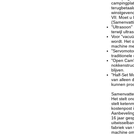
campingplat
terugbetaal
winstgevend
VII. Moet u
(Samenvatti
"Ultrasoon"
terwijl ultr
Voor "vacuü
wordt. Het 
machine met
"Servomotor
traditionele
"Open Cam" 
nokkenstruc
blijven.
"Half-Set M
van alleen 
kunnen pro
Samenvatten
Het stelt on
stelt keten
kostenpost 
Aanbeveling
16 jaar ges
uitwisselba
fabriek van
machine omv