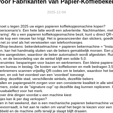
voor Fabrikanten van Papier-Koffiebeke
2025-12-04
oet u tegen 2025 uw eigen papieren koffiekopjesmachine kopen?
perscenario's: Een hete latte wordt een advertentie. Nachtmarkten, m
varing'. Als u een papieren koffiekopjesmachine bezit, kunt u direct QR
hte kop een nieuwe fan krijgt. Het is geavanceerder dan stickers, goe
 net zo snel als het verwisselen van telefoonhoesjes.
Shop-keukens: bekerdekselmachine + papieren bekermachine = "Instant S
, kan het handmatig sluiten van de bekers gemakkelijk morsen. Een pa
ne aangesloten, waardoor de beker automatisch wordt afgesloten. R
 en de beoordeling van de winkel blijft een solide 5,0.
zeruimtes: besparingen voor bazen en werknemers. Een kleine papiere
een bureau in beslag. De kosten van koffiebonen en melk bedragen 3,5 
erknemers scannen vrijwillig QR-codes om te betalen, waardoor het b
nen, en ook het voordeel van een 'voordeel' toevoegt.
ding: dezelfde stad, verschillende winkels, dezelfde bekers
llen en papiergewicht zorgen voor een consistente kwaliteit in alle win
mers, zodat ze de "signature cup" op dezelfde dag kunnen repliceren. 
euwbaleffect voor het merk.
 over drie dingen voordat u een machine kiest
jes kan ik per dag verkopen?
een in het weekend, dan is een mechanische papieren bekermachine van
 bevoorraadt, is het aan te raden om vanaf het begin te kiezen voor ee
beld en de machine zelfs terwijl je slaapt blijft draaien.