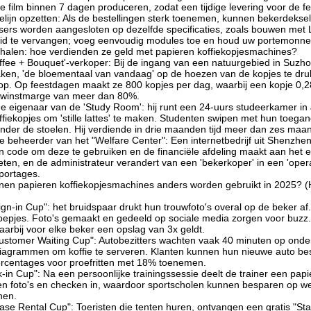
de film binnen 7 dagen produceren, zodat een tijdige levering voor de 
elijn opzetten: Als de bestellingen sterk toenemen, kunnen bekerdek
ers worden aangesloten op dezelfde specificaties, zoals bouwen met L
id te vervangen; voeg eenvoudig modules toe en houd uw portemonn
rhalen: hoe verdienden ze geld met papieren koffiekopjesmachines?
ffee + Bouquet'-verkoper: Bij de ingang van een natuurgebied in Suzho
maken, 'de bloementaal van vandaag' op de hoezen van de kopjes te dr
op. Op feestdagen maakt ze 800 kopjes per dag, waarbij een kopje 0,28
towinstmarge van meer dan 80%.
e eigenaar van de 'Study Room': hij runt een 24-uurs studeerkamer in
ffiekopjes om 'stille lattes' te maken. Studenten swipen met hun toegan
onder de stoelen. Hij verdiende in drie maanden tijd meer dan zes maan
e beheerder van het "Welfare Center": Een internetbedrijf uit Shenzh
 code om deze te gebruiken en de financiële afdeling maakt aan het ei
eten, en de administrateur verandert van een 'bekerkoper' in een 'opera
portages.
nen papieren koffiekopjesmachines anders worden gebruikt in 2025? 
gn-in Cup": het bruidspaar drukt hun trouwfoto's overal op de beker af
oepjes. Foto's gemaakt en gedeeld op sociale media zorgen voor buzz. 
aarbij voor elke beker een opslag van 3x geldt.
ustomer Waiting Cup": Autobezitters wachten vaak 40 minuten op onde
agrammen om koffie te serveren. Klanten kunnen hun nieuwe auto best
rcentages voor proefritten met 18% toenemen.
in Cup": Na een persoonlijke trainingssessie deelt de trainer een papi
 foto's en checken in, waardoor sportscholen kunnen besparen op we
nen.
se Rental Cup": Toeristen die tenten huren, ontvangen een gratis "Sta