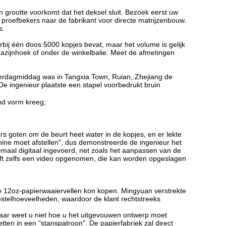
n grootte voorkomt dat het deksel sluit. Bezoek eerst uw
proefbekers naar de fabrikant voor directe matrijzenbouw.
s.
ij één doos 5000 kopjes bevat, maar het volume is gelijk
azijnhoek of onder de winkelbalie. Meet de afmetingen
erdagmiddag was in Tangxia Town, Ruian, Zhejiang de
 ingenieur plaatste een stapel voorbedrukt bruin
nd vorm kreeg;
rs goten om de beurt heet water in de kopjes, en er lekte
ine moet afstellen", dus demonstreerde de ingenieur het
aal digitaal ingevoerd, net zoals het aanpassen van de
eeft zelfs een video opgenomen, die kan worden opgeslagen
kte 12oz-papierwaaiervellen kon kopen. Mingyuan verstrekte
bestelhoeveelheden, waardoor de klant rechtstreeks
aar weet u niet hoe u het uitgevouwen ontwerp moet
ten in een "stanspatroon". De papierfabriek zal direct