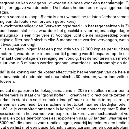
tegrond en kan ook gebruikt worden als hoes voor een nachtlampje. 
d bij teruggave van de beker. De bekers hebben een recyclingpercentag
 zijn.
 lezen voordat u koopt: 5 details om uw machine te laten "gehoorzamen
ng van de fouten van ervaren gebruikers)
 is vochtbestendiger dan "verwarmingsdraad": In het regenseizoen in Z
asoon lassen stabiel is, waardoor het geschikt is voor regenachtige dage
mzuignap" is een filter vereist: Vochtige lucht die de magneetklep bin
originele filter hoeft slechts elke 3 maanden te worden vervangen, wat 
 twee jaar verlengt.
" is energiezuiniger: Met een productie van 12.000 kopjes per uur bespa
 motoren, waardoor er in een jaar tijd genoeg wordt bespaard op de elek
maakt demontage en reiniging eenvoudig: het demonteren van melk ka
tuur kan in 3 minuten worden gedaan, waardoor u uw kraampje op de 
old" is de koning van de kosteneffectiviteit: het vervangen van de hele
de bovenste of onderste mal duurt slechts 60 minuten, waardoor zelfs kl
duceren.
d zal de papieren koffiekopjesmachine in 2025 niet alleen maar een appa
dernemers in staat om “grondstoffen + creativiteit” direct om te zetten i
merken in staat om snel "smaak + imago" naar elke hoek te repliceren; 
in een winsteenheid. Eén machine is het ticket naar een bedrijfsmodel m
: Wil je je creativiteit omzetten in kopjes? Neem contact op met Ruian
pecialiseerd in het vormen van papieren bekers, van mechanisch tot vo
re mallen zoals telefoonhoesjes; exporteren naar 67 landen, waarbij e
 6000 m2 die open is voor rondleidingen, waarbij ingenieurs een bedi
at een lijst met een papierfabriek, stansdiagrammen en upgradeplan