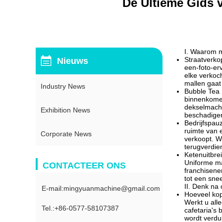
De Ultieme Gids 
I. Waarom m
Straatverko
Nieuws
een-foto-er
elke verkoc
mallen gaat
Industry News
Bubble Tea 
binnenkomen
dekselmachi
Exhibition News
beschadigen,
Bedrijfspau
ruimte van 
Corporate News
verkoopt. W
terugverdie
Ketenuitbrei
Uniforme ma
CONTACTEER ONS
franchisene
tot een sne
II. Denk na
E-mail:mingyuanmachine@gmail.com
Hoeveel kop
Werkt u all
Tel.:+86-0577-58107387
cafetaria's
wordt verdub