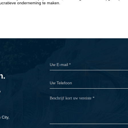
lucratieve onderneming te maken.
n.
w
City,