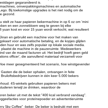
feestdagen gegarandeerd is.
selmachines, omverpakkingsmachines en automatische
ego. Bij toekomstige upgrades is het niet nodig om de
ee gezond.
u stelt ze haar papieren bekermachine in op 6 oz om 'mini
ukken en een zonnebloem weg te geven bij elke
 yuan kost en voor 15 yuan wordt verkocht, wat resulteert
 Jinan en gebruikt een machine voor het maken van
gskaart voor automatische betaling, en de kopjes glijden
den huur en was zelfs populair op lokale sociale media.
en plaatst de machine in de pauzeruimte. Medewerkers
nd van de maand facturen uit. Het bedrijf hoeft geen geld
tions officer', die aanvullend materiaal verzamelt voor
(Hoe meer gesegmenteerd het scenario, hoe winstgevender
. Gasten die de beker ophalen, ontvangen in feite
Bruiloftsbedrijven kunnen in één keer 5.000 bekers
rhoud. 4S-winkels gebruiken papieren bekers met
uderen terwijl ze drinken, waardoor de
eren beker uit met de tekst "400 kcal verbrand vandaag".
ggeefacties voor proteïnepoeder en advertentieruimte
rry Sky Coffee" -beker. De beker is bedrukt met een