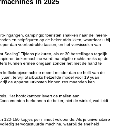
rmachines in 2025
etro-ingangen, campings: toeristen snakken naar de 'neem-
-codes en stripfiguren op de beker afdrukken, waardoor u bij
dkoper dan voorbedrukte tassen, en het verwisselen van
ealing" Tijdens piekuren, als er 30 bestellingen tegelijk
pieren bekermachine wordt na uitgifte rechtstreeks op de
uiters kunnen ermee omgaan zonder het met de hand te
n koffiekopjesmachine neemt minder dan de helft van de
yuan, terwijl Starbucks hetzelfde model voor 19 yuan
edrijf de apparatuurkosten binnen zes maanden kan
kels. Het hoofdkantoor levert de mallen aan
Consumenten herkennen de beker, niet de winkel, wat leidt
 120-150 kopjes per minuut voldoende. Als je universitaire
n volledig servogestuurde machine, waarbij de snelheid