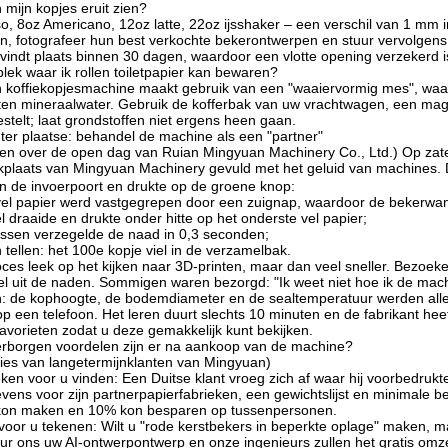
mijn kopjes eruit zien?
o, 8oz Americano, 12oz latte, 22oz ijsshaker – een verschil van 1 mm i
n, fotografeer hun best verkochte bekerontwerpen en stuur vervolgens 
 vindt plaats binnen 30 dagen, waardoor een vlotte opening verzekerd i
lek waar ik rollen toiletpapier kan bewaren?
 koffiekopjesmachine maakt gebruik van een "waaiervormig mes", waarb
sten mineraalwater. Gebruik de kofferbak van uw vrachtwagen, een mag
stelt; laat grondstoffen niet ergens heen gaan.
g ter plaatse: behandel de machine als een "partner"
n over de open dag van Ruian Mingyuan Machinery Co., Ltd.) Op zat
laats van Mingyuan Machinery gevuld met het geluid van machines. De
 in de invoerpoort en drukte op de groene knop:
vel papier werd vastgegrepen door een zuignap, waardoor de bekerwa
l draaide en drukte onder hitte op het onderste vel papier;
assen verzegelde de naad in 0,3 seconden;
tellen: het 100e kopje viel in de verzamelbak.
oces leek op het kijken naar 3D-printen, maar dan veel sneller. Bezoeke
l uit de naden. Sommigen waren bezorgd: "Ik weet niet hoe ik de mach
: de kophoogte, de bodemdiameter en de sealtemperatuur werden allem
op een telefoon. Het leren duurt slechts 10 minuten en de fabrikant h
avorieten zodat u deze gemakkelijk kunt bekijken.
erborgen voordelen zijn er na aankoop van de machine?
ies van langetermijnklanten van Mingyuan)
eken voor u vinden: Een Duitse klant vroeg zich af waar hij voorbedru
vens voor zijn partnerpapierfabrieken, een gewichtslijst en minimale 
 kon maken en 10% kon besparen op tussenpersonen.
oor u tekenen: Wilt u "rode kerstbekers in beperkte oplage" maken, m
r ons uw AI-ontwerpontwerp en onze ingenieurs zullen het gratis omzet