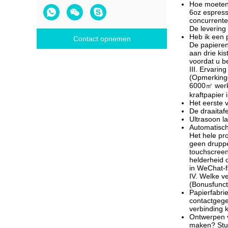
Hoe moeten 
6oz espress
concurrente
De levering
Heb ik een p
Contact opnemen
De papieren
aan drie ki
voordat u be
III. Ervarin
(Opmerkinge
6000㎡ werkp
kraftpapier
Het eerste 
De draaitafe
Ultrasoon l
Automatisch 
Het hele pr
geen druppe
touchscreen
helderheid 
in WeChat-f
IV. Welke v
(Bonusfunct
Papierfabri
contactgege
verbinding
Ontwerpen v
maken? Stuu