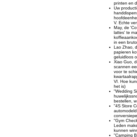
printen en 
Uw producti
handdispens
hoofdeenhe
V. Echte ve
May, de 'Co
lattes' te 
koffieaanko
in een bru
Lao Zhao, d
papieren ko
geluidloos 
Xiao Guo, d
scannen een
voor te schi
kwartaalrap
VI. Hoe kun
het is)
"Wedding Si
huwelijkssn
bestellen, w
"4S Store C
automodeldi
conversiepe
"Gym Check-
Leden maken
kunnen win
"Camping Ba