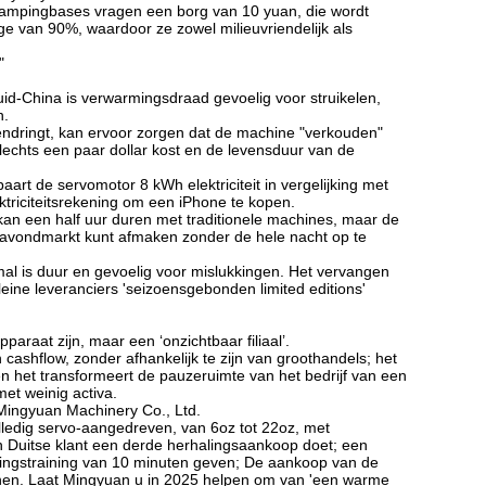
Campingbases vragen een borg van 10 yuan, die wordt
e van 90%, waardoor ze zowel milieuvriendelijk als
"
uid-China is verwarmingsdraad gevoelig voor struikelen,
n.
nendringt, kan ervoor zorgen dat de machine "verkouden"
slechts een paar dollar kost en de levensduur van de
art de servomotor 8 kWh elektriciteit in vergelijking met
triciteitsrekening om een ​​iPhone te kopen.
n een half uur duren met traditionele machines, maar de
avondmarkt kunt afmaken zonder de hele nacht op te
 mal is duur en gevoelig voor mislukkingen. Het vervangen
eine leveranciers 'seizoensgebonden limited editions'
raat zijn, maar een ‘onzichtbaar filiaal’.
n cashflow, zonder afhankelijk te zijn van groothandels; het
en het transformeert de pauzeruimte van het bedrijf van een
et weinig activa.
 Mingyuan Machinery Co., Ltd.
lledig servo-aangedreven, van 6oz tot 22oz, met
en Duitse klant een derde herhalingsaankoop doet; een
eningstraining van 10 minuten geven; De aankoop van de
nen. Laat Mingyuan u in 2025 helpen om van 'een warme