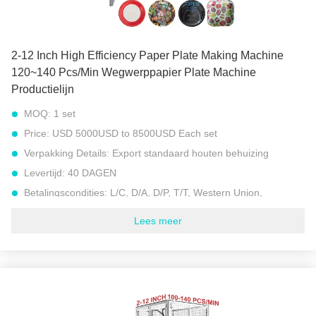
Markeren:
12 inch papier plaat maken machine
,
Volledige servo papierplatenmachine
,
Beschikbare Document Plaat die Machine maken
2-12 Inch High Efficiency Paper Plate Making Machine
120~140 Pcs/Min Wegwerppapier Plate Machine
Productielijn
MOQ:
1 set
Price:
USD 5000USD to 8500USD Each set
Verpakking Details:
Export standaard houten behuizing
Levertijd:
40 DAGEN
Betalingscondities:
L/C, D/A, D/P, T/T, Western Union,
Levering vermogen:
30 sets per maand
Lees meer
Productiesnelheid:
120 tot 140 stuks per minuut (7200 tot
8400 stuks per uur)
Papierplaat:
2-12 inch (verwisselbaar)
Geschikt papiergewicht:
100-500 gsm (gram per vierkante
meter)