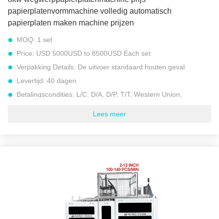
papierplatenvormmachine volledig automatisch
papierplaten maken machine prijzen
MOQ:
1 set
Price:
USD 5000USD to 8500USD Each set
Verpakking Details:
De uitvoer standaard houten geval
Levertijd:
40 dagen
Betalingscondities:
L/C, D/A, D/P, T/T, Western Union,
Levering vermogen:
30 REEKSEN PER MAAND
Lees meer
Model:
High Speed Paper Plate Machine JBZ-ZDJ1000
Geschikt papiergewicht:
100-500 gsm (gram per vierkante
meter)
snelheid:
100 tot 120 stuks per minuut (ongeveer 6000 tot
9000 stuks per uur)
Totaal gewicht:
2000 kg
Totaal vermogen:
8.5 kW
Stroombron:
380V 50Hz of andere vereiste