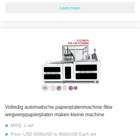
Levering vermogen:
30 REEKSEN PER MAAND
Lees meer
Model:
High Speed Paper Plate Machine JBZ-ZDJ1000
Geschikt papiergewicht:
100-500 gsm (gram per vierkante
meter)
snelheid:
100 tot 120 stuks per minuut (ongeveer 6000 tot
9000 stuks per uur)
Totaal gewicht:
2000 kg
Totaal vermogen:
8.5 kW
Stroombron:
380V 50Hz of andere vereiste
Werkplekken:
Dubbele stations
Markeren:
50Hz document plaat die machine maken
,
120 stuks/min Papierplaat Cup Machine
,
Hoge snelheids beschikbare document plaatmachine
Volledig automatische papierplatenmachine 8kw
wegwerppapierplaten maken kleine machine
MOQ:
1 set
Price:
USD 5000USD to 8500USD Each set