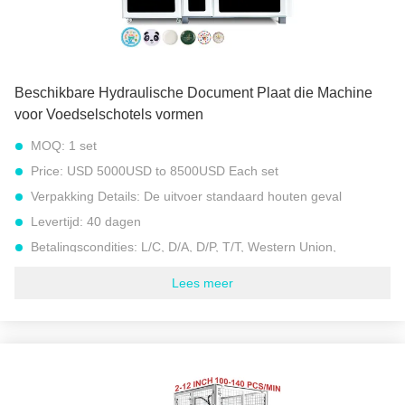
Werkplekken:
Dubbele stations
Markeren:
500 gsm papierplatenmachine
,
Eenmalige papierplatenmachine 8 kW
,
Volledig automatische papierplaatvormmachine
Beschikbare Hydraulische Document Plaat die Machine
voor Voedselschotels vormen
MOQ:
1 set
Price:
USD 5000USD to 8500USD Each set
Verpakking Details:
De uitvoer standaard houten geval
Levertijd:
40 dagen
Betalingscondities:
L/C, D/A, D/P, T/T, Western Union,
Levering vermogen:
30 REEKSEN PER MAAND
Lees meer
Model:
High Speed Paper Plate Machine JBZ-ZDJ1000
Geschikt papiergewicht:
100-500 gsm (gram per vierkante
meter)
snelheid:
100 tot 120 stuks per minuut (ongeveer 6000 tot
9000 stuks per uur)