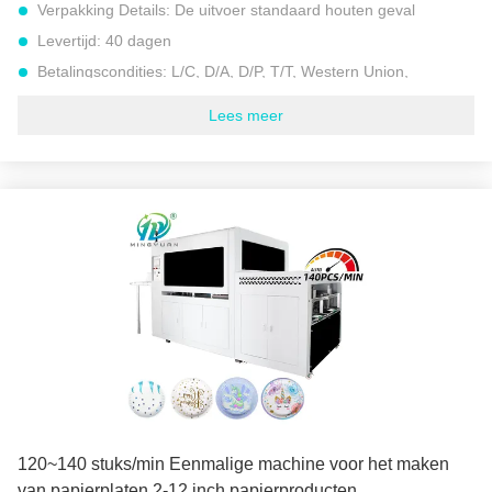
Verpakking Details:
De uitvoer standaard houten geval
Levertijd:
40 dagen
Betalingscondities:
L/C, D/A, D/P, T/T, Western Union,
Levering vermogen:
30 REEKSEN PER MAAND
Lees meer
Model:
High Speed Paper Plate Machine JBZ-ZDJ1000
Geschikt papiergewicht:
100-500 gsm (gram per vierkante
meter)
snelheid:
100 tot 120 stuks per minuut (ongeveer 6000 tot
9000 stuks per uur)
Totaal gewicht:
2000 kg
Totaal vermogen:
8.5 kW
Stroombron:
380V 50Hz of andere vereiste
Werkplekken:
Dubbele stations
Markeren:
8 kW wegwerpmachine voor papierplaten
,
Machine voor het maken van wegwerpplaten
,
2000 kg Eenmalige papierplatenmachine
120~140 stuks/min Eenmalige machine voor het maken
van papierplaten 2-12 inch papierproducten