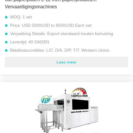
Vervaardigingsmachines
MOQ:
1 set
Price:
USD 5000USD to 8500USD Each set
Verpakking Details:
Export standaard houten behuizing
Levertijd:
40 DAGEN
Betalingscondities:
L/C, D/A, D/P, T/T, Western Union,
Levering vermogen:
30 sets per maand
Lees meer
Versnelling:
120 tot 140 stuks per minuut (7200 tot 8400 stuks
per uur)
Grootte:
2-12 inch (verwisselbaar)
Geschikt papiergewicht:
100-500 gsm (gram per vierkante
meter)
Werkplekken:
Dubbele stations
Gewicht van de machine:
2000 kg
Totaal vermogen:
8.5 kW
Stroombron:
380V 50Hz of andere vereiste