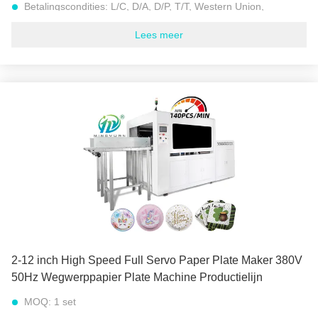
Betalingscondities:
L/C, D/A, D/P, T/T, Western Union,
Levering vermogen:
30 sets per maand
Lees meer
Versnelling:
120 tot 140 stuks per minuut (7200 tot 8400 stuks
per uur)
Grootte:
2-12 inch (verwisselbaar)
Geschikt papiergewicht:
100-500 gsm (gram per vierkante
meter)
Werkplekken:
Dubbele stations
Gewicht van de machine:
2000 kg
Totaal vermogen:
8.5 kW
Stroombron:
380V 50Hz of andere vereiste
Markeren:
High Speed Paper Plate Machine
,
volledig automatische document plaatmachine
,
Wegwerp papieren bordmachine
2-12 inch High Speed Full Servo Paper Plate Maker 380V
50Hz Wegwerppapier Plate Machine Productielijn
MOQ:
1 set