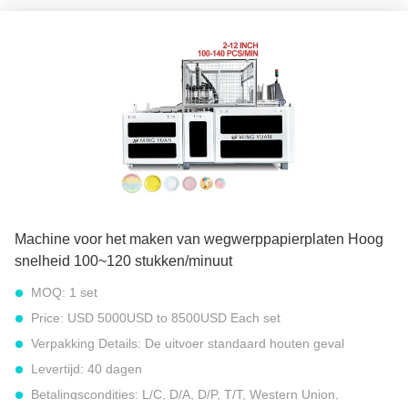
meter)
snelheid:
100 tot 120 stuks per minuut (ongeveer 6000 tot
9000 stuks per uur)
Totaal gewicht:
2000 kg
Totaal vermogen:
8.5 kW
Stroombron:
380V 50Hz of andere vereiste
Werkplekken:
Dubbele stations
Markeren:
380 V papierplatenmachine
,
Beschikbare Document Plaat die Machine maken
,
8kw papierplatenmachine
Machine voor het maken van wegwerppapierplaten Hoog
snelheid 100~120 stukken/minuut
MOQ:
1 set
Price:
USD 5000USD to 8500USD Each set
Verpakking Details:
De uitvoer standaard houten geval
Levertijd:
40 dagen
Betalingscondities:
L/C, D/A, D/P, T/T, Western Union,