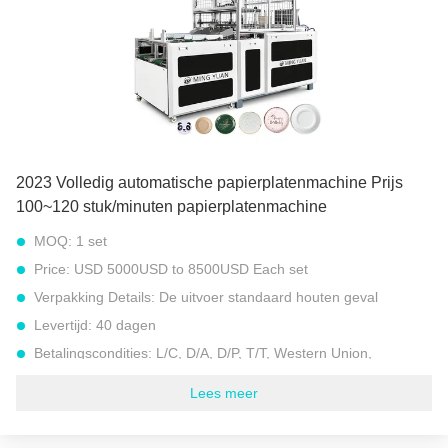
Werkplekken:
Dubbele stations
Totaal gewicht:
2000 kg
Totaal vermogen:
8.5 kW
Stroombron:
380V 50Hz of andere vereiste
Markeren:
Hoog efficiënte papierplatenmachine
,
12 inch papier plaat maken machine
,
Beschikbare Document Plaat die Machine maken
2023 Volledig automatische papierplatenmachine Prijs
100~120 stuk/minuten papierplatenmachine
MOQ:
1 set
Price:
USD 5000USD to 8500USD Each set
Verpakking Details:
De uitvoer standaard houten geval
Levertijd:
40 dagen
Betalingscondities:
L/C, D/A, D/P, T/T, Western Union,
Levering vermogen:
30 REEKSEN PER MAAND
Lees meer
Model:
High Speed Paper Plate Machine JBZ-ZDJ1000
Geschikt papiergewicht:
100-500 gsm (gram per vierkante