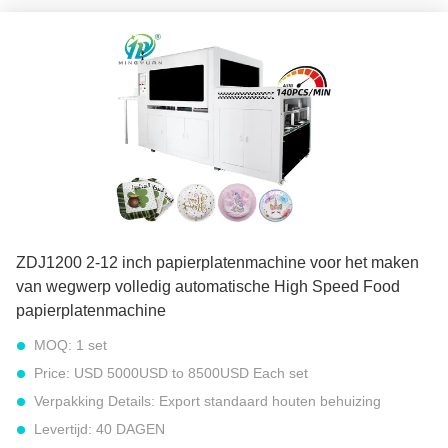
meter)
snelheid:
100 tot 120 stuks per minuut (ongeveer 6000 tot
9000 stuks per uur)
Totaal gewicht:
2000 kg
Totaal vermogen:
8.5 kW
Stroombron:
380V 50Hz of andere vereiste
Werkplekken:
Dubbele stations
Markeren:
500 gsm papierplatenmachine
,
Volledig automatische machine voor het maken van
papierplaten
,
100 stuks per minuut papierplatenmachine
ZDJ1200 2-12 inch papierplatenmachine voor het maken
van wegwerp volledig automatische High Speed Food
papierplatenmachine
MOQ:
1 set
Price:
USD 5000USD to 8500USD Each set
Verpakking Details:
Export standaard houten behuizing
Levertijd:
40 DAGEN