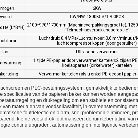
ermogen
6KW
ewicht
GW/NW: 1800KGS/1700KGS
2100*970*1700mm (Machineverpakkingsgrootte), 12
otte (L*B*H)
(Telmachineverpakkingsgrootte)
Luchtdruk: 0,4 MPa/
Luchtuitvoer: 0,6 m³/minuut/
uchtbron
luchtcompressor kopen (door gebruiker)
ijlas
Ultrasone verwarmer
1 zijde PE-papier door verwarmer kartelen;
2 zijden PE
erwarming
koelapparaat (cirkelwater) kartelen
karteling
Verwarmer kartelen (als u enkel PE-gecoat papier 
ouchscreen en PLC-besturingssysteem, gemakkelijk te bedienen,
de specificaties van de papieren beker kunnen worden aangepa
ratuurregeling en drukregeling om een stabiele en consistente 
k van materialen van voedselkwaliteit, in overeenstemming met 
tomatische foutdetectie en alarm, snel problemen elimineren, pro
rend: kleine voetafdruk, optimaliseert de ruimtebenutting van d
ogie continu upgraden, automatisering en intelligentie verbetere