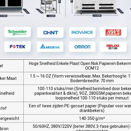
Hoge Snelheid Enkele Plaat Open Nok Papieren Beker
el
OCM12
1.5 ~ 16 OZ (Vorm verwisselbaar, Max. Bekerhoogte: 
eker Maat
Bodembreedte: 70 mm
100-110 stuks/min (Snelheid beïnvloed door beke
Snelheid
papierkwaliteit & dikte), 9OZ, 280GSM papieren beke
loopsnelheid 100-110 stuks per minuut
Een of twee zijden PE-gecoat papier (Populair voor w
stof
drankbekers)
iergewicht
140-350 g/m²
50/60HZ, 380V/220V (beter 380V, 3-fase gebruiken) 
bron
stroomvereisten