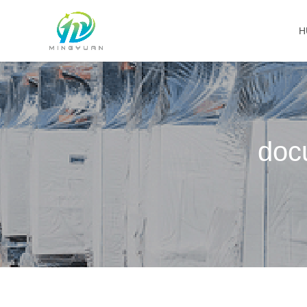
H
doc