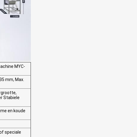
machine MYC-
135 mm, Max.
rgrootte,
r Stabiele
arme en koude
of speciale