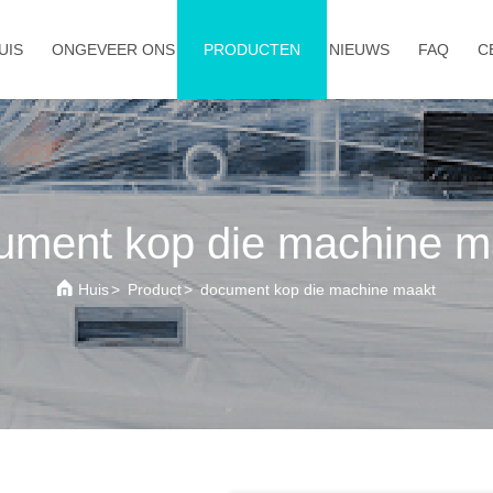
UIS
ONGEVEER ONS
PRODUCTEN
NIEUWS
FAQ
C
ument kop die machine m
Huis
>
Product
>
document kop die machine maakt