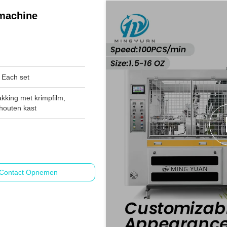
rmachine
Each set
kking met krimpfilm,
houten kast
Contact Opnemen