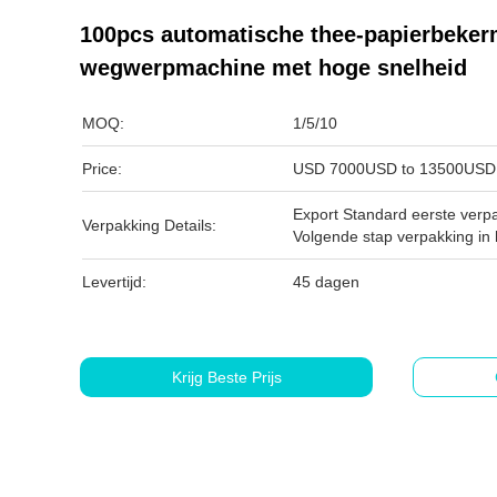
100pcs automatische thee-papierbeke
wegwerpmachine met hoge snelheid
MOQ:
1/5/10
Price:
USD 7000USD to 13500USD 
Export Standard eerste verpa
Verpakking Details:
Volgende stap verpakking in 
Levertijd:
45 dagen
Krijg Beste Prijs