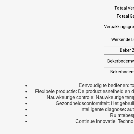
Totaal V
Totaal G
Verpakkingsgro
Werkende L
Beker Z
Bekerbodemv
Bekerbodem
Eenvoudig te bedienen: t
Flexibele productie: De productiesnelheid en 
Nauwkeurige controle: Nauwkeurige tempe
Gezondheidsconformiteit: Het gebrui
Intelligente diagnose: au
Ruimtebespa
Continue innovatie: Technol