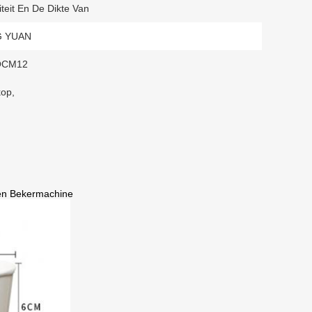
teit En De Dikte Van
G YUAN
OCM12
kop
,
en Bekermachine